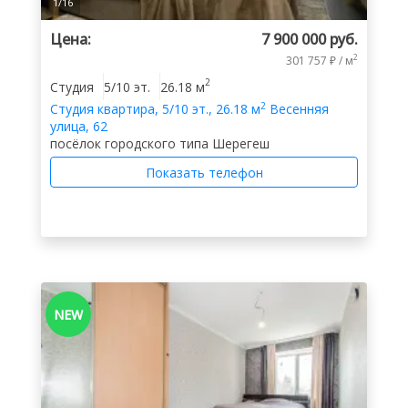
1
/
16
Цена:
7 900 000 руб.
2
301 757 ₽ / м
2
Cтудия
5/10 эт.
26.18 м
2
Cтудия
квартира
,
5/10 эт.
,
26.18 м
Весенняя
улица, 62
посёлок городского типа Шерегеш
Показать телефон
NEW