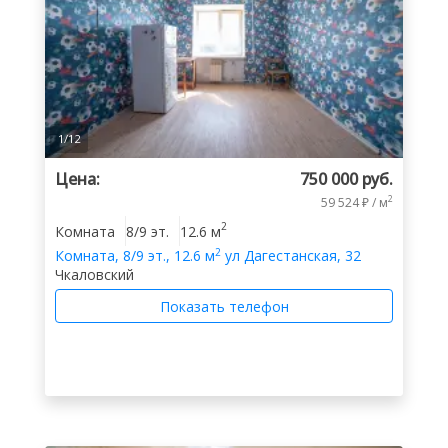
1
/
12
Цена:
750 000 руб.
2
59 524 ₽ / м
2
Комната
8/9 эт.
12.6 м
2
Комната
,
8/9 эт.
,
12.6 м
ул Дагестанская, 32
Чкаловский
Показать телефон