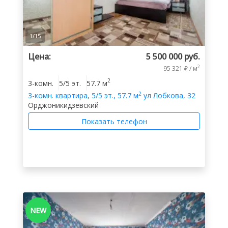
1
/
15
Цена:
5 500 000 руб.
2
95 321 ₽ / м
2
3-комн.
5/5 эт.
57.7 м
2
3-комн.
квартира
,
5/5 эт.
,
57.7 м
ул Лобкова, 32
Орджоникидзевский
Показать телефон
NEW