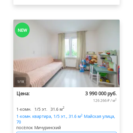
NEW
1
/
18
Цена:
3 990 000 руб.
2
126 266 ₽ / м
2
1-комн.
1/5 эт.
31.6 м
2
1-комн.
квартира
,
1/5 эт.
,
31.6 м
Майская улица,
70
посёлок Мичуринский