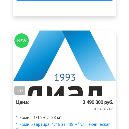
NEW
1
/
17
Цена:
3 490 000 руб.
2
91 842 ₽ / м
2
1-комн.
1/16 эт.
38 м
2
1-комн.
квартира
,
1/16 эт.
,
38 м
ул Техническая,