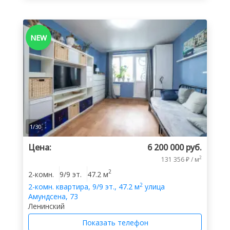
NEW
1
/
30
Цена:
6 200 000 руб.
2
131 356 ₽ / м
2
2-комн.
9/9 эт.
47.2 м
2
2-комн.
квартира
,
9/9 эт.
,
47.2 м
улица
Амундсена, 73
Ленинский
Показать телефон