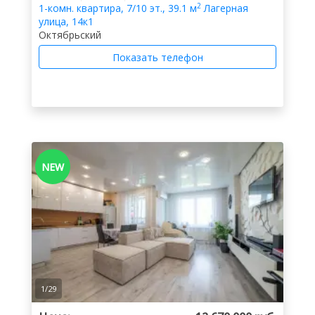
2
1-комн.
квартира
,
7/10 эт.
,
39.1 м
Лагерная
улица, 14к1
Октябрьский
Показать телефон
NEW
1
/
29