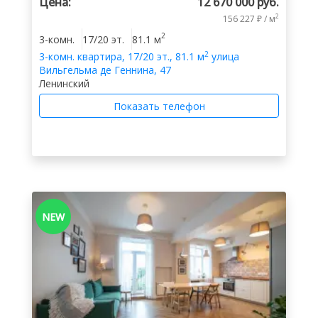
Цена:
12 670 000 руб.
2
156 227 ₽ / м
2
3-комн.
17/20 эт.
81.1 м
2
3-комн.
квартира
,
17/20 эт.
,
81.1 м
улица
Вильгельма де Геннина, 47
Ленинский
Показать телефон
NEW