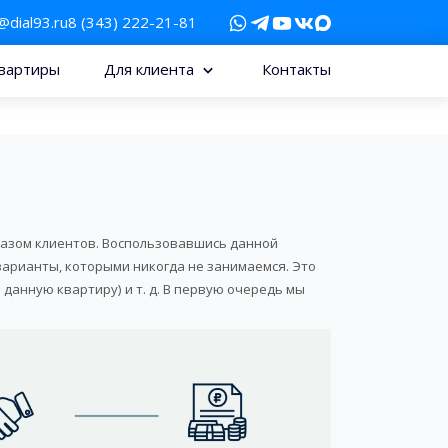
@dial93.ru
8 (343) 222-21-81
вартиры
Для клиента
Контакты
разом клиентов. Воспользовавшись данной
 варианты, которыми никогда не занимаемся. Это
данную квартиру) и т. д. В первую очередь мы