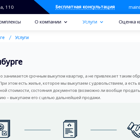
Бесплатная консультация
та, 110
main
омплексы
О компании
Услуги
Оценка к
ге
Услуги
нбурге
но занимается срочным выкупом квартир, а не привлекает таким об
 При этом есть жилье, которое мы выкупаем с удовольствием, а есть
ной стоимости, состояния документов (возможно ли вообще продать 
ию – выкупаем его с целью дальнейшей продажи.