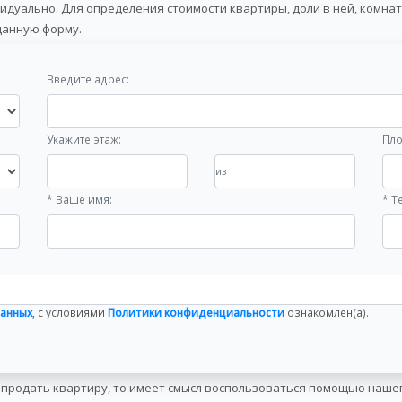
уально. Для определения стоимости квартиры, доли в ней, комнат
данную форму.
Введите адрес:
Укажите этаж:
Пло
* Ваше имя:
* Т
данных
, с условиями
Политики конфиденциальности
ознакомлен(a).
й) продать квартиру, то имеет смысл воспользоваться помощью наш