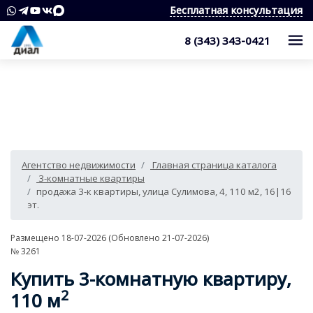
Бесплатная консультация
8 (343) 343-0421
Каталог
Жилые комплексы
Квартиры
Квартиры в области
Студии
О компании
Агентство недвижимости
Главная страница каталога
Дома, дачи, коттеджи
1-комнатные квартиры
Услуги
Служба контроля качества
3-комнатные квартиры
продажа 3-к квартиры, улица Сулимова, 4, 110 м2, 16|16
Участки
2-комнатные квартиры
Наши награды
Оценка квартиры
Продажа недвижимости
эт.
Коммерческая недвижимость
3-комнатные квартиры
Сотрудники
Покупка недвижимости
Для клиента
Размещено 18-07-2026 (Обновлено 21-07-2026)
№ 3261
Аренда
4 и более комнатные квартиры
Вакансии
Сопровождение сделки
Контакты
Аналитика
Купить 3-комнатную квартиру,
Комнаты
Квартиры
Отзывы
Специалист по недвижимости
2
Покупка новостроек
110 м
Как выбрать агентство недвижимости?
8 (343) 343-0421