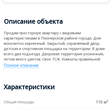
Описание объекта
Продам просторную квартиру с видовыми
характеристиками в Пионерском районе города. Дом
монолитно-кирпичный. Закрытый, охраняемый двор,
детская и спортивная площадка на территории. В доме
всего два подъезда. Дворовая территория ухоженная,
летом много цветов. Свое ТСЖ. Комнаты правильной
формы, можно эргономично расставить мебель. Зал
Полное описание
35,6м. Кухня 22,5м. Спальня 13,6м. Детская 11,3.
Просторная прихожая 21,6м. Санузел раздельный.
Квартира продается с мебелью (если надо). На этаже
Характеристики
всего три квартиры. Доброжелательное соседство.
Развитая инфраструктура района. Удобные выезды в
разные районы города. Полная информация по
телефону. Показы по договоренности. Быстрый выход
2
Общая площадь:
110 м
на сделку.
г. Екатеринбург, улица Сулимова, 4