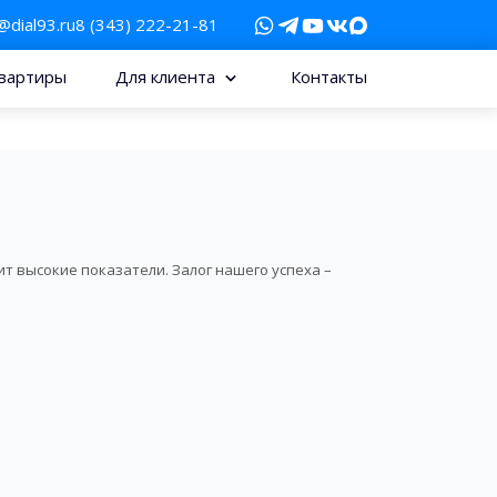
@dial93.ru
8 (343) 222-21-81
вартиры
Для клиента
Контакты
т высокие показатели. Залог нашего успеха –