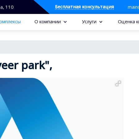
Бесплатная консультация
та, 110
main
омплексы
О компании
Услуги
Оценка к
eer park",