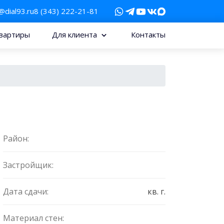
@dial93.ru
8 (343) 222-21-81
вартиры
Для клиента
Контакты
Район:
Застройщик:
Дата сдачи:
кв. г.
Материал стен: