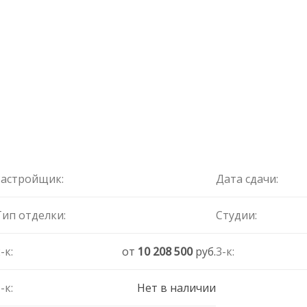
Застройщик:
Дата сдачи:
Тип отделки:
Студии:
-к:
от
10 208 500
руб.
3-к:
-к:
Нет в наличии