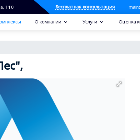
Бесплатная консультация
та, 110
main
омплексы
О компании
Услуги
Оценка к
ес",