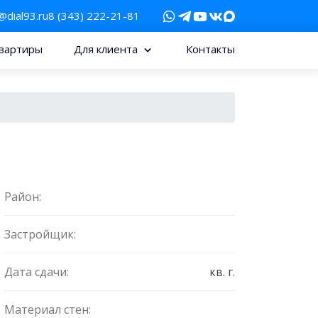
@dial93.ru
8 (343) 222-21-81
вартиры
Для клиента
Контакты
Район:
Застройщик:
Дата сдачи:
кв. г.
Материал стен: