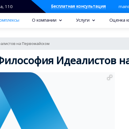
Бесплатная консультация
та, 110
main
омплексы
О компании
Услуги
Оценка к
алистов на Первомайском
Философия Идеалистов н