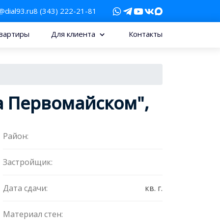
@dial93.ru
8 (343) 222-21-81
вартиры
Для клиента
Контакты
а Первомайском",
Район:
Застройщик:
Дата сдачи:
кв. г.
Материал стен: