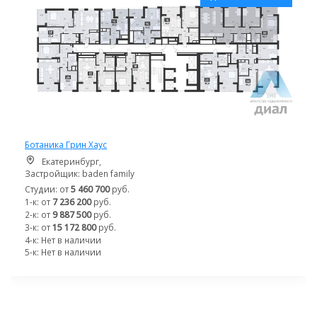
Ботаника Грин Хаус
Екатеринбург,
Застройщик: baden family
Студии: от
5 460 700
руб.
1-к: от
7 236 200
руб.
2-к: от
9 887 500
руб.
3-к: от
15 172 800
руб.
4-к: Нет в наличии
5-к: Нет в наличии