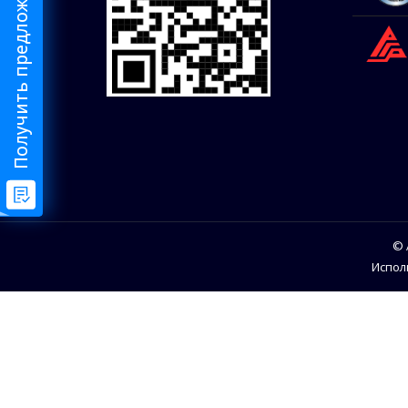
Получить предложения от риелтора
© 
Испол