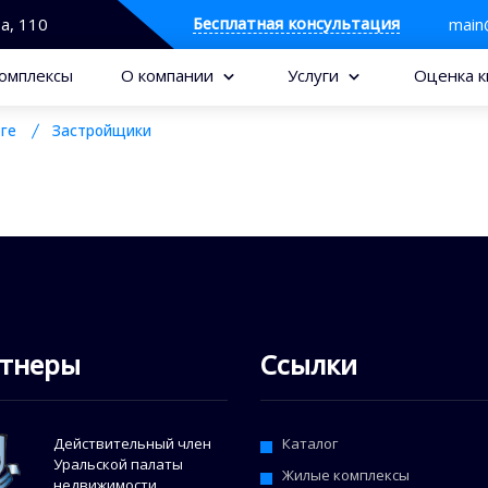
Бесплатная консультация
та, 110
main
омплексы
О компании
Услуги
Оценка к
ге
Застройщики
тнеры
Ссылки
Действительный член
Каталог
Уральской палаты
Жилые комплексы
недвижимости