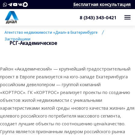
Бесплатная консультация
8 (343) 343-0421
Каталог
Агентство недвижимости «Диал» в Екатеринбурге
Застройщики
РСГ-Академическое
Жилые комплексы
Квартиры
Квартиры в области
Студии
О компании
Район «Академический» — крупнейший градостроительный
Дома, дачи, коттеджи
1-комнатные квартиры
Услуги
Служба контроля качества
проект в Европе реализуется на юго-западе Екатеринбурга
российским девелопером — группой компаний
Участки
2-комнатные квартиры
Наши награды
Оценка квартиры
Продажа недвижимости
«КОРТРОС». ГК «КОРТРОС» реализует проекты по созданию
Коммерческая недвижимость
3-комнатные квартиры
Сотрудники
объектов жилой недвижимости с уникальными
Покупка недвижимости
Для клиента
характеристиками жилой среды «нового качества жизни» для
Аренда
4 и более комнатные квартиры
Вакансии
Сопровождение сделки
Контакты
Аналитика
целевого российского потребителя массового сегмента,
создает лучшие объекты по соотношению цена/качество.
Комнаты
Квартиры
Отзывы
Специалист по недвижимости
Покупка новостроек
Как выбрать агентство недвижимости?
Группа является признанным лидером российского рынка
8 (343) 343-0421