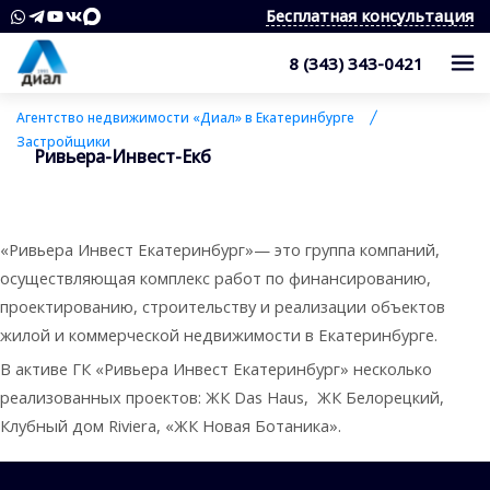
Бесплатная консультация
8 (343) 343-0421
Каталог
Агентство недвижимости «Диал» в Екатеринбурге
Застройщики
Ривьера-Инвест-Екб
Жилые комплексы
Квартиры
Квартиры в области
Студии
О компании
«Ривьера Инвест Екатеринбург»— это группа компаний,
Дома, дачи, коттеджи
1-комнатные квартиры
Услуги
Служба контроля качества
осуществляющая комплекс работ по финансированию,
проектированию, строительству и реализации объектов
Участки
2-комнатные квартиры
Наши награды
Оценка квартиры
Продажа недвижимости
жилой и коммерческой недвижимости в Екатеринбурге.
Коммерческая недвижимость
3-комнатные квартиры
Сотрудники
Покупка недвижимости
В активе ГК «Ривьера Инвест Екатеринбург» несколько
Для клиента
реализованных проектов: ЖК Das Haus, ЖК Белорецкий,
Аренда
4 и более комнатные квартиры
Вакансии
Сопровождение сделки
Контакты
Аналитика
Клубный дом Riviera, «ЖК Новая Ботаника».
Комнаты
Квартиры
Отзывы
Специалист по недвижимости
Покупка новостроек
Как выбрать агентство недвижимости?
8 (343) 343-0421