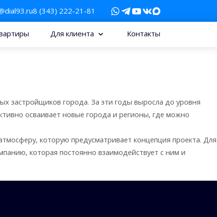
@dial93.ru
8 (343) 222-21-81
вартиры
Для клиента
Контакты
ых застройщиков города. За эти годы выросла до уровня
ктивно осваивает новые города и регионы, где можно
атмосферу, которую предусматривает концепция проекта. Для
мпанию, которая постоянно взаимодействует с ним и