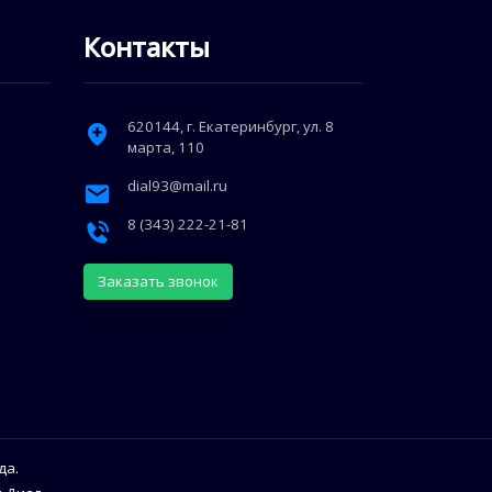
Контакты
620144
, г.
Екатеринбург
,
ул. 8
марта, 110
dial93@mail.ru
8 (343) 222-21-81
Заказать звонок
да.