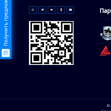
Получить предложения от риелтора
Пар
© 