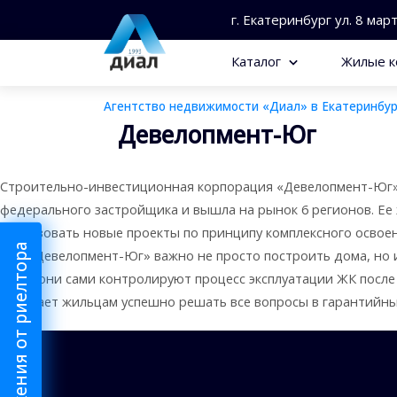
г. Екатеринбург ул. 8 мар
Каталог
Жилые к
Агентство недвижимости «Диал» в Екатеринбур
Девелопмент-Юг
Строительно-инвестиционная корпорация «Девелопмент-Юг» ос
федерального застройщика и вышла на рынок 6 регионов. Ее
реализовать новые проекты по принципу комплексного освоен
Для «Девелопмент-Юг» важно не просто построить дома, но 
этого они сами контролируют процесс эксплуатации ЖК после
помогает жильцам успешно решать все вопросы в гарантийный