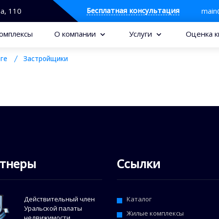
Бесплатная консультация
та, 110
main
омплексы
О компании
Услуги
Оценка к
ге
Застройщики
тнеры
Ссылки
Действительный член
Каталог
Уральской палаты
Жилые комплексы
недвижимости