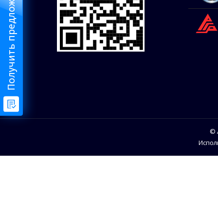
Получить предложения от риелтора
© 
Испол