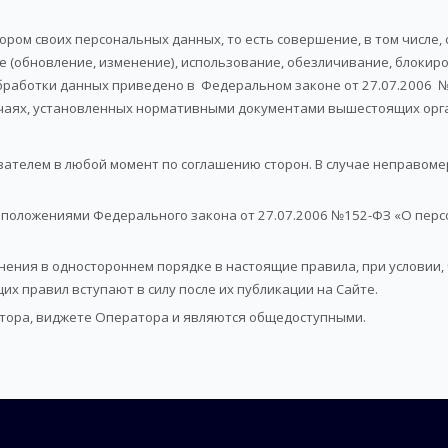
ром своих персональных данных, то есть совершение, в том числе,
е (обновление, изменение), использование, обезличивание, блокир
работки данных приведено в Федеральном законе от 27.07.2006 № 
учаях, установленных нормативными документами вышестоящих орг
вателем в любой момент по соглашению сторон. В случае неправом
с положениями Федерального закона от 27.07.2006 №152-ФЗ «О перс
нения в одностороннем порядке в настоящие правила, при условии
х правил вступают в силу после их публикации на Сайте.
тора, виджете Оператора и являются общедоступными.