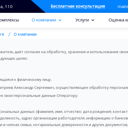
Бесплатная консультация
та, 110
main
омплексы
О компании
Услуги
Оценка к
ге
О компании
атель даёт согласие на обработку, хранение и использование сво
ледующих целях:
ящаяся к физическому лицу.
итриев Александр Сергеевич, осуществляющее обработку персонал
ее свои персональные данные Оператору.
сональных данных: (фамилия, имя, отчество; дата рождения; контакт
, должность, адрес организации работодателя, информацию о банко
и членах семьи, нотариальные доверенности и других документов,