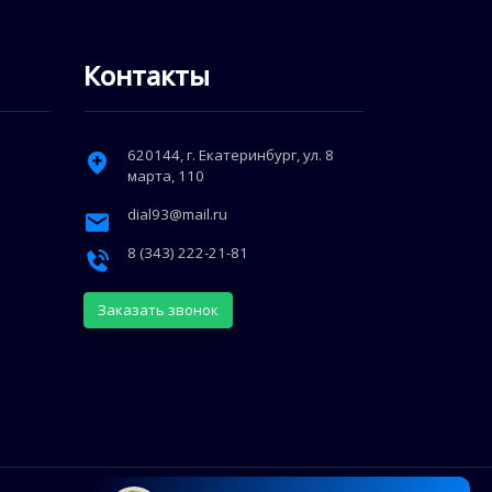
Контакты
620144
, г.
Екатеринбург
,
ул. 8
марта, 110
dial93@mail.ru
8 (343) 222-21-81
Заказать звонок