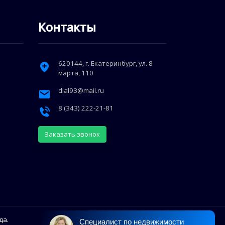
Контакты
620144
, г.
Екатеринбург
,
ул. 8
марта, 110
dial93@mail.ru
8 (343) 222-21-81
Заказать звонок
да.
Специалист по недвижимости