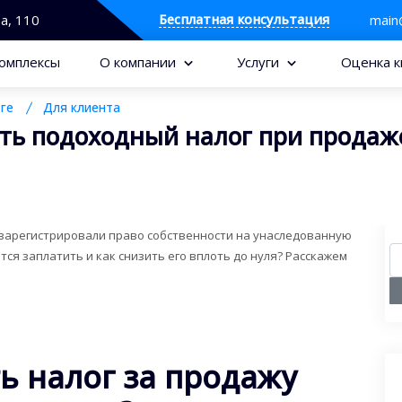
Бесплатная консультация
та, 110
main
омплексы
О компании
Услуги
Оценка к
ге
Для клиента
ить подоходный налог при продаж
и зарегистрировали право собственности на унаследованную
тся заплатить и как снизить его вплоть до нуля? Расскажем
ь налог за продажу