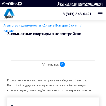
Бесплатная консультация
8 (343) 343-0421
Каталог
Агентство недвижимости «Диал» в Екатеринбурге
Каталог
3-комнатные квартиры в новостройках
Жилые комплексы
Квартиры
Квартиры в области
Студии
О компании
Дома, дачи, коттеджи
1-комнатные квартиры
Услуги
Служба контроля качества
Фильтры
0
Участки
2-комнатные квартиры
Наши награды
Оценка квартиры
Продажа недвижимости
Коммерческая недвижимость
3-комнатные квартиры
Сотрудники
Покупка недвижимости
Для клиента
К сожалению, по вашему запросу не найдено объектов.
Попробуйте другие фильтры или закажите бесплатную
Аренда
4 и более комнатные квартиры
Вакансии
Сопровождение сделки
Контакты
Аналитика
консультацию, сами подберем вам подходящие варианты.
Комнаты
Квартиры
Отзывы
Специалист по недвижимости
Покупка новостроек
Как выбрать агентство недвижимости?
8 (343) 343-0421