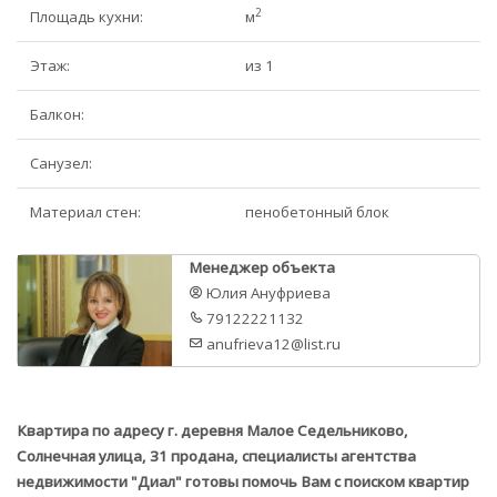
2
Площадь кухни:
м
Этаж:
из 1
Балкон:
Санузел:
Материал стен:
пенобетонный блок
Менеджер объекта
Юлия Ануфриева
79122221132
anufrieva12@list.ru
Квартира по адресу г. деревня Малое Седельниково,
Солнечная улица, 31 продана, специалисты агентства
недвижимости "Диал" готовы помочь Вам с поиском квартир