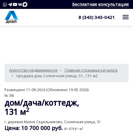
Бесплатная консультация
8 (343) 343-0421
Каталог
Жилые комплексы
Квартиры
Квартиры в области
Студии
О компании
Агентство недвижимости
Главная страница каталога
Дома, дачи, коттеджи
1-комнатные квартиры
Услуги
Служба контроля качества
продажа дом, Солнечная улица, 31, 131 м2
Участки
2-комнатные квартиры
Наши награды
Оценка квартиры
Продажа недвижимости
Размещено 11-09-2024 (Обновлено 19-05-2026)
№ 38i
Коммерческая недвижимость
3-комнатные квартиры
Сотрудники
Покупка недвижимости
Для клиента
дом/дача/коттедж,
2
Аренда
4 и более комнатные квартиры
131 м
Вакансии
Сопровождение сделки
Контакты
Аналитика
Комнаты
Квартиры
г. деревня Малое Седельниково, Солнечная улица, 31
Отзывы
Специалист по недвижимости
Покупка новостроек
Как выбрать агентство недвижимости?
Цена: 10 700 000 руб.
2
81 679 ₽ / м
8 (343) 343-0421