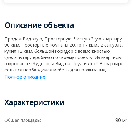
Описание объекта
Продам Видовую, Просторную, Чистую 3-ую квартиру
90 кв.м. Просторные Комнаты 20,16,17 кв.м., 2 сан.узла,
кухня 12 кв.м, большой коридор с возможностью
сделать гардеробную по своему проекту. Из квартиры
открывается Чудесный Вид на Пруд и Лес!!! В квартире
есть вся необходимая мебель для проживания,
кухонный гарнитур, ванная и сан.узел в кафеле,
Полное описание
телевизоры. Чистый, Ухоженный двор и детские
площадки на 4 дома, рядом Парк для Прогулок, удобный
выезд на Екад!!! Есть подземный паркинг(за доп.плату)
Характеристики
Уникальная квартира не оставит Вас Равнодушными,
Успевайте!!!
г. Екатеринбург, улица Орденоносцев, 4
2
Общая площадь:
90 м