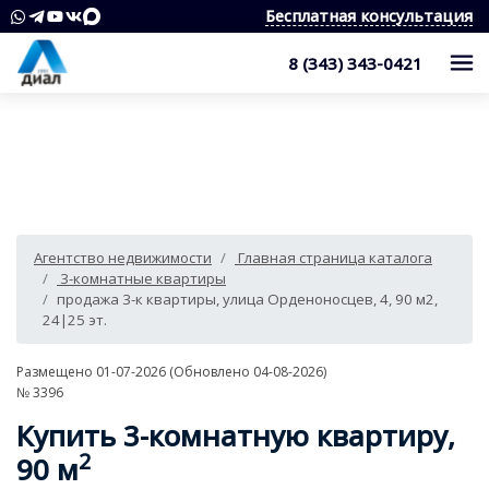
Бесплатная консультация
8 (343) 343-0421
Каталог
Жилые комплексы
Квартиры
Квартиры в области
Студии
О компании
Агентство недвижимости
Главная страница каталога
Дома, дачи, коттеджи
1-комнатные квартиры
Услуги
Служба контроля качества
3-комнатные квартиры
продажа 3-к квартиры, улица Орденоносцев, 4, 90 м2,
Участки
2-комнатные квартиры
Наши награды
Оценка квартиры
Продажа недвижимости
24|25 эт.
Коммерческая недвижимость
3-комнатные квартиры
Сотрудники
Покупка недвижимости
Для клиента
Размещено 01-07-2026 (Обновлено 04-08-2026)
№ 3396
Аренда
4 и более комнатные квартиры
Вакансии
Сопровождение сделки
Контакты
Аналитика
Купить 3-комнатную квартиру,
Комнаты
Квартиры
Отзывы
Специалист по недвижимости
2
Покупка новостроек
90 м
Как выбрать агентство недвижимости?
8 (343) 343-0421