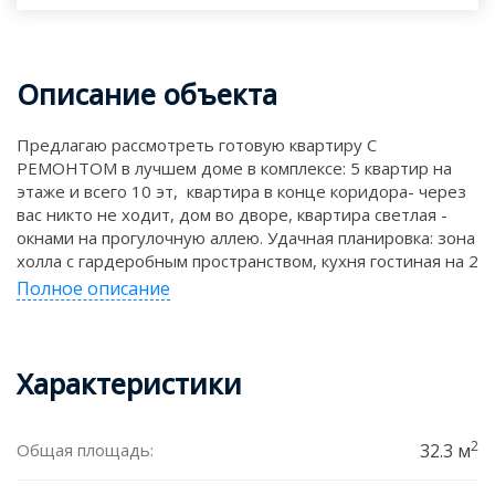
Описание объекта
Предлагаю рассмотреть готовую квартиру С
РЕМОНТОМ в лучшем доме в комплексе: 5 квартир на
этаже и всего 10 эт, квартира в конце коридора- через
вас никто не ходит, дом во дворе, квартира светлая -
окнами на прогулочную аллею. Удачная планировка: зона
холла с гардеробным пространством, кухня гостиная на 2
окна и хорошая отдельная комната на 2 окна. Локация: в
Полное описание
7 мин ходьбы школа 7 , Корифей, чуть подальше
гимназия 40, в шаговой доступности около 10 садиков.
Рядом УГЛТУ, Педколледж. РЦ Луна, сад Вигорова,
Характеристики
Лесопарк для прогулок по сосновому бору,т сад УрФУ.
ОстАвт 65,64,56,74. Собственность единоличная(
первый собственник. Без прописанных. Пакет на сделку
готов.
2
Общая площадь:
32.3 м
г. Екатеринбург, Сибирский тракт, 24А