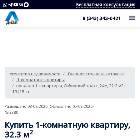
Бесплатная консультация
8 (343) 343-0421
Каталог
Жилые комплексы
Квартиры
Квартиры в области
Студии
О компании
Агентство недвижимости
Главная страница каталога
Дома, дачи, коттеджи
1-комнатные квартиры
Услуги
Служба контроля качества
1-комнатные квартиры
продажа 1-к квартиры, Сибирский тракт, 24А, 32.3 м2,
Участки
2-комнатные квартиры
Наши награды
Оценка квартиры
Продажа недвижимости
13|15 эт.
Коммерческая недвижимость
3-комнатные квартиры
Сотрудники
Покупка недвижимости
Для клиента
Размещено 03-08-2026 (Обновлено 05-08-2026)
№ 3380
Аренда
4 и более комнатные квартиры
Вакансии
Сопровождение сделки
Контакты
Аналитика
Купить 1-комнатную квартиру,
Комнаты
Квартиры
Отзывы
Специалист по недвижимости
2
Покупка новостроек
32.3 м
Как выбрать агентство недвижимости?
8 (343) 343-0421