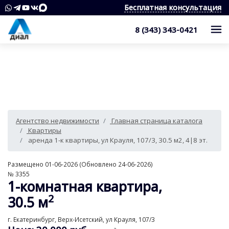
Бесплатная консультация
8 (343) 343-0421
Каталог
Жилые комплексы
Квартиры
Квартиры в области
Студии
О компании
Агентство недвижимости
Главная страница каталога
Дома, дачи, коттеджи
1-комнатные квартиры
Услуги
Служба контроля качества
Квартиры
аренда 1-к квартиры, ул Крауля, 107/3, 30.5 м2, 4|8 эт.
Участки
2-комнатные квартиры
Наши награды
Оценка квартиры
Продажа недвижимости
Размещено 01-06-2026 (Обновлено 24-06-2026)
Коммерческая недвижимость
3-комнатные квартиры
Сотрудники
Покупка недвижимости
Для клиента
№ 3355
1-комнатная квартира,
Аренда
4 и более комнатные квартиры
Вакансии
Сопровождение сделки
Контакты
Аналитика
2
30.5 м
Комнаты
Квартиры
Отзывы
Специалист по недвижимости
Покупка новостроек
Как выбрать агентство недвижимости?
г. Екатеринбург, Верх-Исетский, ул Крауля, 107/3
8 (343) 343-0421