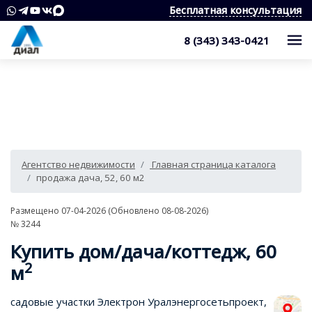
Бесплатная консультация
8 (343) 343-0421
Каталог
Жилые комплексы
Квартиры
Квартиры в области
Студии
О компании
Агентство недвижимости
Главная страница каталога
Дома, дачи, коттеджи
1-комнатные квартиры
Услуги
Служба контроля качества
продажа дача, 52, 60 м2
Участки
2-комнатные квартиры
Наши награды
Оценка квартиры
Продажа недвижимости
Размещено 07-04-2026 (Обновлено 08-08-2026)
№ 3244
Коммерческая недвижимость
3-комнатные квартиры
Сотрудники
Покупка недвижимости
Для клиента
Купить дом/дача/коттедж,
60
Аренда
4 и более комнатные квартиры
Вакансии
Сопровождение сделки
2
Контакты
Аналитика
м
Комнаты
Квартиры
Отзывы
Специалист по недвижимости
Покупка новостроек
Как выбрать агентство недвижимости?
садовые участки Электрон Уралэнергосетьпроект,
8 (343) 343-0421