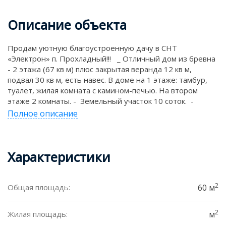
Описание объекта
Продам уютную благоустроенную дачу в СНТ
«Электрон» п. Прохладный!!! _ Отличный дом из бревна
- 2 этажа (67 кв м) плюс закрытая веранда 12 кв м,
подвал 30 кв м, есть навес. В доме на 1 этаже: тамбур,
туалет, жилая комната с камином-печью. На втором
этаже 2 комнаты. - Земельный участок 10 соток. -
Участок прямоугольной формы 30*33 м, по фасаду 30 м.
Полное описание
- На участке есть баня (предбанник и парилка с
помывочной, печь - Теплодар), туалет, ёмкость для
полива, теплица 3*6 м. Так же на участке есть взрослые
Характеристики
плодоносящие деревья и кусты: 6 яблонь, 2 груши,
вишня, облепиха, жимолость, крыжовник, смородина,
малина, клубника, многолетние цветы, хвойные. -
Коммуникации: Электричество подключено, вода из
2
Общая площадь:
60 м
собственной скважины – 50 метров весь сезон,
канализация ЛОС (не требует откачки). - Транспорт:
2
Жилая площадь:
м
ходит автобус № 120, до станции электрички- ст.