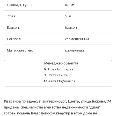
2
Площадь кухни:
6.1 м
Этаж:
5 из 5
Балкон:
балкон
Санузел:
совмещенный
Материал стен:
кирпичный
Менеджер объекта
Илья Бочкарев
79222193022
aamukh@mail.ru
Квартира по адресу г. Екатеринбург, Центр, улица Бажова, 74
продана, специалисты агентства недвижимости "Диал"
готовы помочь Вам с поиском квартир в этом доме на