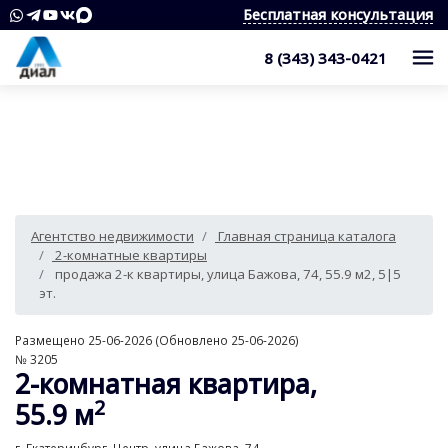
Бесплатная консультация
8 (343) 343-0421
Каталог
Жилые комплексы
Квартиры
Квартиры в области
Студии
О компании
Агентство недвижимости
Главная страница каталога
Дома, дачи, коттеджи
1-комнатные квартиры
Услуги
Служба контроля качества
2-комнатные квартиры
продажа 2-к квартиры, улица Бажова, 74, 55.9 м2, 5|5
Участки
2-комнатные квартиры
Наши награды
Оценка квартиры
Продажа недвижимости
эт.
Коммерческая недвижимость
3-комнатные квартиры
Сотрудники
Покупка недвижимости
Для клиента
Размещено 25-06-2026 (Обновлено 25-06-2026)
№ 3205
Аренда
4 и более комнатные квартиры
Вакансии
2-комнатная квартира,
Сопровождение сделки
Контакты
Аналитика
2
55.9 м
Комнаты
Квартиры
Отзывы
Специалист по недвижимости
Покупка новостроек
Как выбрать агентство недвижимости?
8 (343) 343-0421