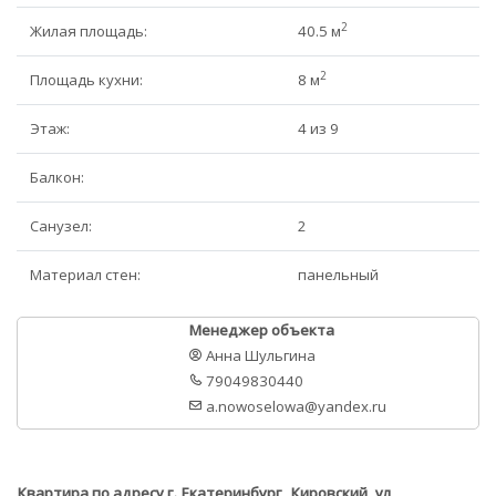
2
Жилая площадь:
40.5 м
2
Площадь кухни:
8 м
Этаж:
4 из 9
Балкон:
Санузел:
2
Материал стен:
панельный
Менеджер объекта
Анна Шульгина
79049830440
a.nowoselowa@yandex.ru
Квартира по адресу г. Екатеринбург, Кировский, ул