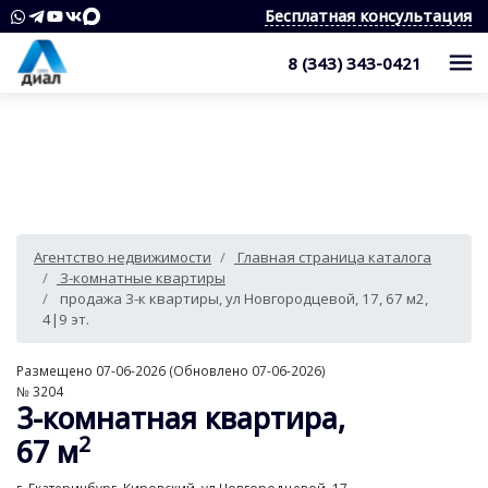
Бесплатная консультация
8 (343) 343-0421
Каталог
Жилые комплексы
Квартиры
Квартиры в области
Студии
О компании
Агентство недвижимости
Главная страница каталога
Дома, дачи, коттеджи
1-комнатные квартиры
Услуги
Служба контроля качества
3-комнатные квартиры
продажа 3-к квартиры, ул Новгородцевой, 17, 67 м2,
Участки
2-комнатные квартиры
Наши награды
Оценка квартиры
Продажа недвижимости
4|9 эт.
Коммерческая недвижимость
3-комнатные квартиры
Сотрудники
Покупка недвижимости
Для клиента
Размещено 07-06-2026 (Обновлено 07-06-2026)
№ 3204
Аренда
4 и более комнатные квартиры
Вакансии
3-комнатная квартира,
Сопровождение сделки
Контакты
Аналитика
2
67 м
Комнаты
Квартиры
Отзывы
Специалист по недвижимости
Покупка новостроек
Как выбрать агентство недвижимости?
8 (343) 343-0421