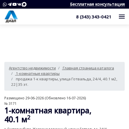
Бесплатная консультация
8 (343) 343-0421
Каталог
Жилые комплексы
Квартиры
Квартиры в области
Студии
О компании
Агентство недвижимости
Главная страница каталога
Дома, дачи, коттеджи
1-комнатные квартиры
Услуги
Служба контроля качества
1-комнатные квартиры
продажа 1-к квартиры, улица Готвальда, 24/4, 40.1 м2,
Участки
2-комнатные квартиры
Наши награды
Оценка квартиры
Продажа недвижимости
22|35 эт.
Коммерческая недвижимость
3-комнатные квартиры
Сотрудники
Покупка недвижимости
Для клиента
Размещено 29-06-2026 (Обновлено 16-07-2026)
№ 3171
Аренда
4 и более комнатные квартиры
Вакансии
1-комнатная квартира,
Сопровождение сделки
Контакты
Аналитика
2
40.1 м
Комнаты
Квартиры
Отзывы
Специалист по недвижимости
Покупка новостроек
Как выбрать агентство недвижимости?
8 (343) 343-0421