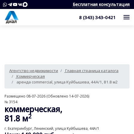
Бесплатная консультация
8 (343) 343-0421
Каталог
Жилые комплексы
Квартиры
Квартиры в области
Студии
О компании
Агентство недвижимости
Главная страница каталога
Дома, дачи, коттеджи
1-комнатные квартиры
Услуги
Служба контроля качества
Коммерческая
аренда commercial, улица Куйбышева, 44А/1, 81.8 м2
Участки
2-комнатные квартиры
Наши награды
Оценка квартиры
Продажа недвижимости
Размещено 08-07-2026 (Обновлено 14-07-2026)
Коммерческая недвижимость
3-комнатные квартиры
Сотрудники
Покупка недвижимости
Для клиента
№ 3154
коммерческая,
Аренда
4 и более комнатные квартиры
Вакансии
Сопровождение сделки
Контакты
Аналитика
2
81.8 м
Комнаты
Квартиры
Отзывы
Специалист по недвижимости
Покупка новостроек
Как выбрать агентство недвижимости?
г. Екатеринбург, Ленинский, улица Куйбышева, 44А/1
8 (343) 343-0421