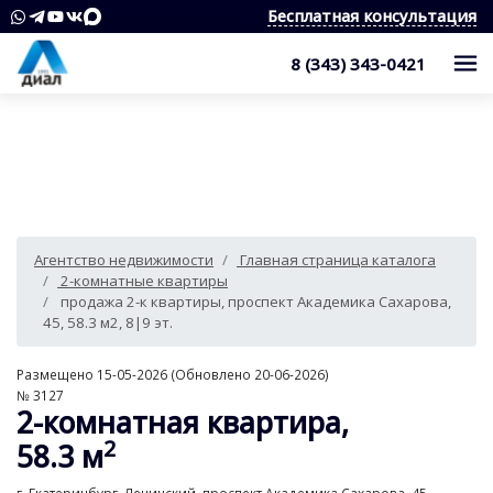
Бесплатная консультация
8 (343) 343-0421
Каталог
Жилые комплексы
Квартиры
Квартиры в области
Студии
О компании
Агентство недвижимости
Главная страница каталога
Дома, дачи, коттеджи
1-комнатные квартиры
Услуги
Служба контроля качества
2-комнатные квартиры
продажа 2-к квартиры, проспект Академика Сахарова,
Участки
2-комнатные квартиры
Наши награды
Оценка квартиры
Продажа недвижимости
45, 58.3 м2, 8|9 эт.
Коммерческая недвижимость
3-комнатные квартиры
Сотрудники
Покупка недвижимости
Для клиента
Размещено 15-05-2026 (Обновлено 20-06-2026)
№ 3127
Аренда
4 и более комнатные квартиры
Вакансии
2-комнатная квартира,
Сопровождение сделки
Контакты
Аналитика
2
58.3 м
Комнаты
Квартиры
Отзывы
Специалист по недвижимости
Покупка новостроек
Как выбрать агентство недвижимости?
8 (343) 343-0421