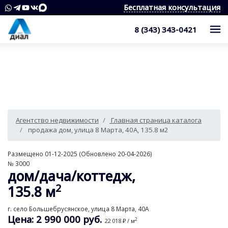
Бесплатная консультация
8 (343) 343-0421
Каталог
Жилые комплексы
Квартиры
Квартиры в области
Студии
О компании
Агентство недвижимости
Главная страница каталога
Дома, дачи, коттеджи
1-комнатные квартиры
Услуги
Служба контроля качества
продажа дом, улица 8 Марта, 40А, 135.8 м2
Участки
2-комнатные квартиры
Наши награды
Оценка квартиры
Продажа недвижимости
Размещено 01-12-2025 (Обновлено 20-04-2026)
№ 3000
Коммерческая недвижимость
3-комнатные квартиры
Сотрудники
Покупка недвижимости
Для клиента
дом/дача/коттедж,
2
Аренда
4 и более комнатные квартиры
135.8 м
Вакансии
Сопровождение сделки
Контакты
Аналитика
Комнаты
Квартиры
г. село Большебрусянское, улица 8 Марта, 40А
Отзывы
Специалист по недвижимости
Покупка новостроек
Как выбрать агентство недвижимости?
Цена: 2 990 000 руб.
2
22 018 ₽ / м
8 (343) 343-0421