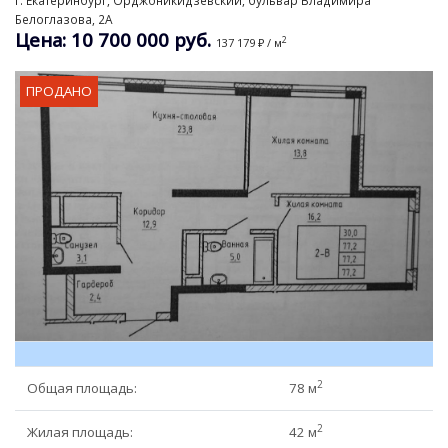
г. Екатеринбург, Орджоникидзевский, бульвар Владимира
Коммерческая
Документы
Обмен недвижимости
Белоглазова, 2А
Как выгодно купить недвижимость?
main@dial93.ru
Цена: 10 700 000 руб.
2
137 179 ₽ / м
Оплата
Оформление ипотеки
г. Екатеринбург ул. 8 марта, 110
Особенности ипотеки
ПРОДАНО
Вопросы и ответы
Консультация
Покупка недвижимости в других городах
Особенности обмена
Зарубежная недвижимость
Особенности при продаже квартиры
Выкуп квартир
Полезные советы
Перевод в нежилой фонд
Риски при покупке и продаже квартиры
2
Общая площадь:
78 м
2
Жилая площадь:
42 м