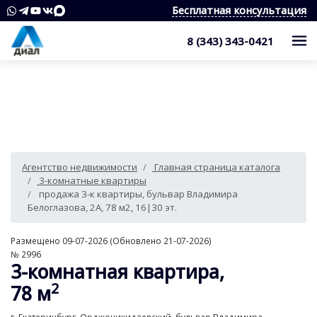
Бесплатная консультация
8 (343) 343-0421
Каталог
Жилые комплексы
Квартиры
Квартиры в области
Студии
О компании
Агентство недвижимости
Главная страница каталога
Дома, дачи, коттеджи
1-комнатные квартиры
Услуги
Служба контроля качества
3-комнатные квартиры
продажа 3-к квартиры, бульвар Владимира
Участки
2-комнатные квартиры
Наши награды
Оценка квартиры
Продажа недвижимости
Белоглазова, 2А, 78 м2, 16|30 эт.
Коммерческая недвижимость
3-комнатные квартиры
Сотрудники
Покупка недвижимости
Для клиента
Размещено 09-07-2026 (Обновлено 21-07-2026)
№ 2996
Аренда
4 и более комнатные квартиры
Вакансии
3-комнатная квартира,
Сопровождение сделки
Контакты
Аналитика
2
78 м
Комнаты
Квартиры
Отзывы
Специалист по недвижимости
Покупка новостроек
Как выбрать агентство недвижимости?
8 (343) 343-0421