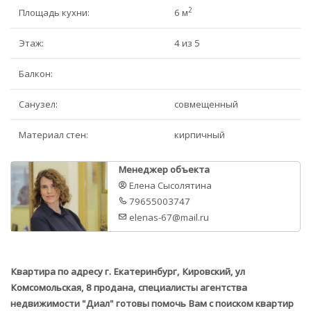
2
Площадь кухни:
6 м
Этаж:
4 из 5
Балкон:
Санузел:
совмещенный
Материал стен:
кирпичный
Менеджер объекта
Елена Сысолятина
79655003747
elenas-67@mail.ru
Квартира по адресу г. Екатеринбург, Кировский, ул
Комсомольская, 8 продана, специалисты агентства
недвижимости "Диал" готовы помочь Вам с поиском квартир