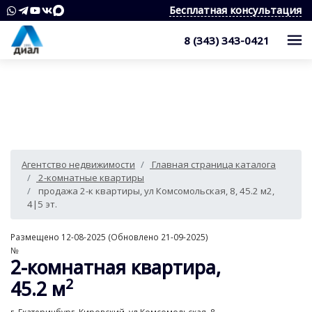
Бесплатная консультация
8 (343) 343-0421
Каталог
Жилые комплексы
Квартиры
Квартиры в области
Студии
О компании
Агентство недвижимости
Главная страница каталога
Дома, дачи, коттеджи
1-комнатные квартиры
Услуги
Служба контроля качества
2-комнатные квартиры
продажа 2-к квартиры, ул Комсомольская, 8, 45.2 м2,
Участки
2-комнатные квартиры
Наши награды
Оценка квартиры
Продажа недвижимости
4|5 эт.
Коммерческая недвижимость
3-комнатные квартиры
Сотрудники
Покупка недвижимости
Для клиента
Размещено 12-08-2025 (Обновлено 21-09-2025)
№
Аренда
4 и более комнатные квартиры
Вакансии
2-комнатная квартира,
Сопровождение сделки
Контакты
Аналитика
2
45.2 м
Комнаты
Квартиры
Отзывы
Специалист по недвижимости
Покупка новостроек
Как выбрать агентство недвижимости?
8 (343) 343-0421