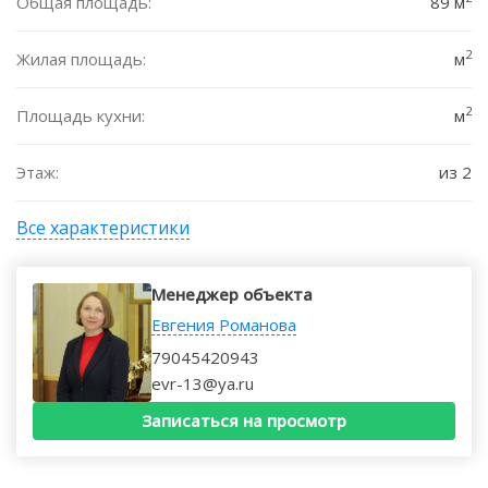
Общая площадь:
89 м
2
Жилая площадь:
м
2
Площадь кухни:
м
Этаж:
из 2
Все характеристики
Менеджер объекта
Евгения Романова
79045420943
evr-13@ya.ru
Записаться на просмотр