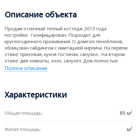
Описание объекта
Продам отличный теплый коттедж 2015 года
постройки. Газифицирован. Подходит для
круглогодичного проживания. О доме:из пеноблоков,
облицован сайдингом с имитацией кирпича. На первом
этаже: прихожая, кухня-гостиная, санузел, На втором
этаже: две комнаты, холл, санузел. Дом полностью
укомплектован мебелью и техникой (входит в цену).
Полное описание
Участок 6 соток (по 1/2 доли с соседним домом),
категория- земли населенных пунктов, ИЖС. Огорожен
забором. На участке: баня, бревенчатая с печью. Участок
Характеристики
ухожен, есть огород и плодово-ягодные деревья и
кусты ( вишня, 3 яблони, малина, и т.д.) Отопление:
газовый котел двухконтурный с системой радиаторов по
помещениям на двух этажах. Электричество без
2
Общая площадь:
89 м
перебоев. Водоснабжение от центрального
водопровода, канализация выгребная на 5 куб.м. Дорога
2
Жилая площадь:
м
до дома хорошая: асфальт. Рядом сосновый бор с