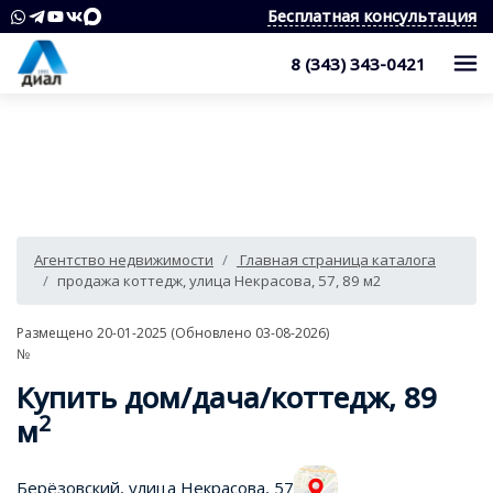
Бесплатная консультация
8 (343) 343-0421
Каталог
Жилые комплексы
Квартиры
Квартиры в области
Студии
О компании
Агентство недвижимости
Главная страница каталога
Дома, дачи, коттеджи
1-комнатные квартиры
Услуги
Служба контроля качества
продажа коттедж, улица Некрасова, 57, 89 м2
Участки
2-комнатные квартиры
Наши награды
Оценка квартиры
Продажа недвижимости
Размещено 20-01-2025 (Обновлено 03-08-2026)
№
Коммерческая недвижимость
3-комнатные квартиры
Сотрудники
Покупка недвижимости
Для клиента
Купить дом/дача/коттедж,
89
Аренда
4 и более комнатные квартиры
Вакансии
Сопровождение сделки
2
Контакты
Аналитика
м
Комнаты
Квартиры
Отзывы
Специалист по недвижимости
Покупка новостроек
Как выбрать агентство недвижимости?
8 (343) 343-0421
Берёзовский, улица Некрасова, 57